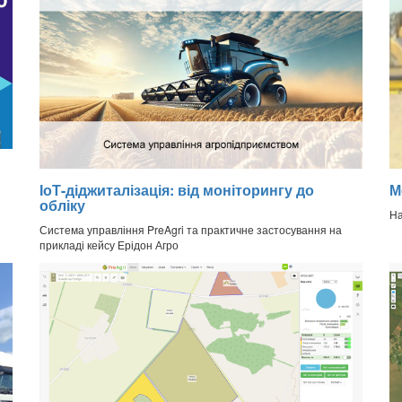
ІоТ-діджиталізація: від моніторингу до
М
обліку
На
Система управління PreAgri та практичне застосування на
прикладі кейсу Ерідон Агро