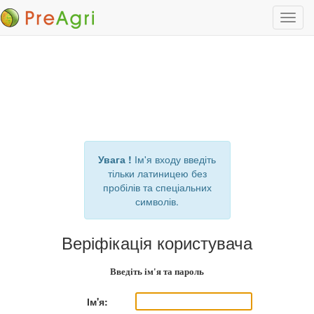
Пере
навіг
Увага !
Ім'я входу введіть
тільки латиницею без
пробілів та спеціальних
символів.
Веріфікація користувача
Введіть ім'я та пароль
Ім'я: